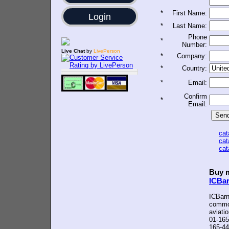
*
First Name:
Login
*
Last Name:
Phone
*
Number:
Live Chat
by
LivePerson
*
Company:
*
Country:
*
Email:
Confirm
*
Email:
ca
ca
ca
Buy m
ICBa
ICBarn
common
aviati
01-165
165-44