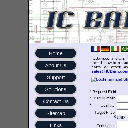
Home
ICBarn.com is a mili
form below to reque
About Us
parts or other av
sales@ICBarn.co
Support
Solutions
*
Required Field
*
Part Number:
Contact Us
*
Quantity:
Target Price:
Sitemap
$
USD
Links
Comments: