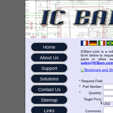
Home
ICBarn.com is a mili
form below to reque
About Us
parts or other av
sales@ICBarn.co
Support
Solutions
*
Required Field
*
Part Number:
Contact Us
*
Quantity:
Target Price:
Sitemap
$
USD
Links
Comments: