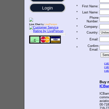
*
First Name:
Login
*
Last Name:
Phone
*
Number:
Live Chat
by
LivePerson
*
Company:
*
Country:
*
Email:
Confirm
*
Email:
ca
ca
ca
Buy m
ICBa
ICBarn
common
aviati
00-718
718-77