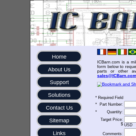
Home
ICBarn.com is a mili
form below to reque
About Us
parts or other av
sales@ICBarn.co
Support
Solutions
*
Required Field
*
Part Number:
Contact Us
*
Quantity:
Target Price:
Sitemap
$
USD
Links
Comments: