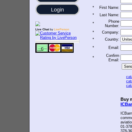
*
First Name:
Login
*
Last Name:
Phone
*
Number:
Live Chat
by
LivePerson
*
Company:
*
Country:
*
Email:
Confirm
*
Email:
ca
ca
ca
Buy m
ICBa
ICBarn
common
aviati
01-378
378-36