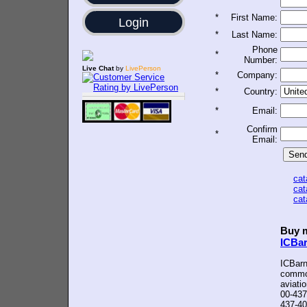
*
First Name:
Login
*
Last Name:
Phone
*
Number:
Live Chat
by
LivePerson
*
Company:
*
Country:
*
Email:
Confirm
*
Email:
ca
ca
ca
Buy m
ICBa
ICBarn
common
aviati
00-437
437-40