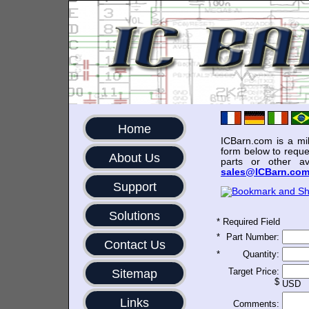
Home
ICBarn.com is a mili
form below to reque
About Us
parts or other av
sales@ICBarn.co
Support
Solutions
*
Required Field
*
Part Number:
Contact Us
*
Quantity:
Target Price:
Sitemap
$
USD
Links
Comments: