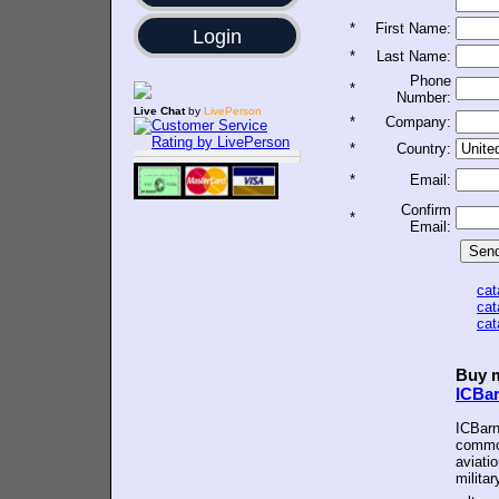
*
First Name:
Login
*
Last Name:
Phone
*
Number:
Live Chat
by
LivePerson
*
Company:
*
Country:
*
Email:
Confirm
*
Email:
ca
ca
ca
Buy m
ICBa
ICBarn
common
aviatio
militar