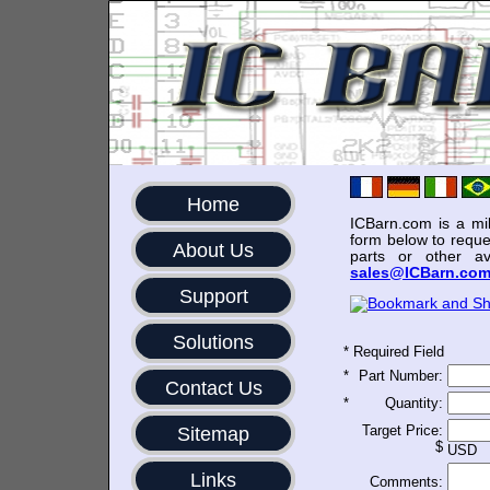
Home
ICBarn.com is a mili
form below to reque
About Us
parts or other av
sales@ICBarn.co
Support
Solutions
*
Required Field
*
Part Number:
Contact Us
*
Quantity:
Target Price:
Sitemap
$
USD
Links
Comments: