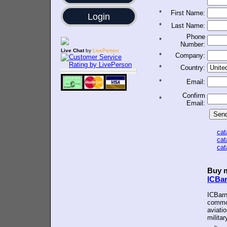
*
First Name:
Login
*
Last Name:
Phone
*
Number:
Live Chat
by
LivePerson
*
Company:
*
Country:
*
Email:
Confirm
*
Email:
ca
ca
ca
Buy m
ICBa
ICBarn
common
aviatio
militar