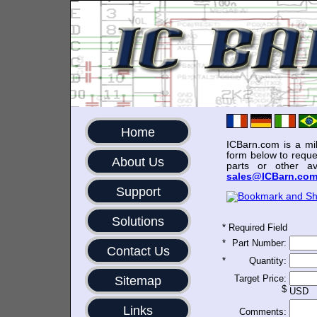
Home
ICBarn.com is a mili
form below to reque
About Us
parts or other av
sales@ICBarn.co
Support
Solutions
*
Required Field
*
Part Number:
Contact Us
*
Quantity:
Target Price:
Sitemap
$
USD
Links
Comments: