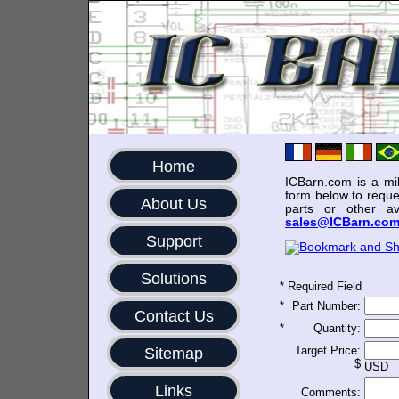
Home
ICBarn.com is a mili
form below to reque
About Us
parts or other av
sales@ICBarn.co
Support
Solutions
*
Required Field
*
Part Number:
Contact Us
*
Quantity:
Target Price:
Sitemap
$
USD
Links
Comments: