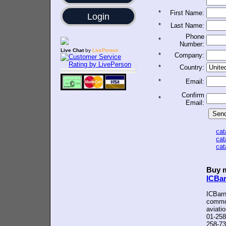
*
First Name:
Login
*
Last Name:
Phone
*
Number:
Live Chat
by
LivePerson
*
Company:
*
Country:
*
Email:
Confirm
*
Email:
ca
ca
ca
Buy m
ICBa
ICBarn
common
aviati
01-258
258-73