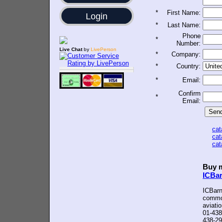
*
First Name:
Login
*
Last Name:
Phone
*
Number:
Live Chat
by
LivePerson
*
Company:
*
Country:
*
Email:
Confirm
*
Email:
ca
ca
ca
Buy m
ICBa
ICBarn
common
aviati
01-438
438-29