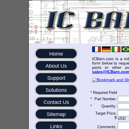
Home
ICBarn.com is a mili
form below to reque
About Us
parts or other av
sales@ICBarn.co
Support
Solutions
*
Required Field
*
Part Number:
Contact Us
*
Quantity:
Target Price:
Sitemap
$
USD
Links
Comments: