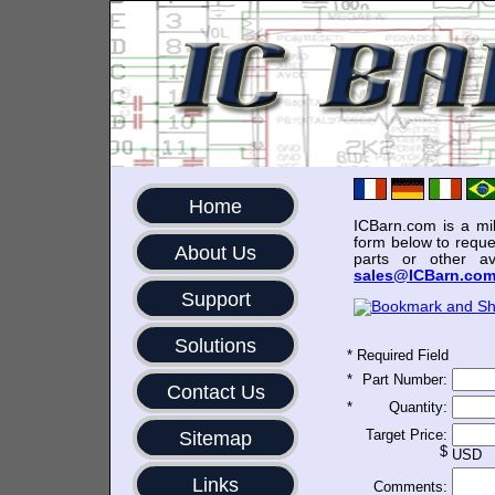
Home
ICBarn.com is a mili
form below to reque
About Us
parts or other av
sales@ICBarn.co
Support
Solutions
*
Required Field
*
Part Number:
Contact Us
*
Quantity:
Target Price:
Sitemap
$
USD
Links
Comments: