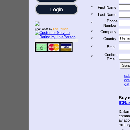
*
First Name:
Login
*
Last Name:
Phone
*
Number:
Live Chat
by
LivePerson
*
Company:
*
Country:
*
Email:
Confirm
*
Email:
ca
ca
ca
Buy m
ICBa
ICBarn
common
aviatio
militar