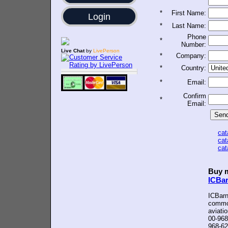
*
First Name:
Login
*
Last Name:
Phone
*
Number:
Live Chat
by
LivePerson
*
Company:
*
Country:
*
Email:
Confirm
*
Email:
ca
ca
ca
Buy m
ICBa
ICBarn
common
aviati
00-968
968-62