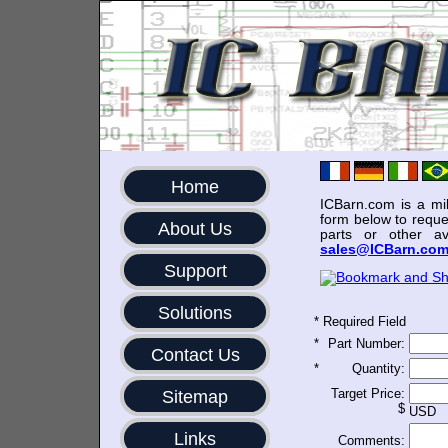
Home
ICBarn.com is a mili
form below to reque
About Us
parts or other av
sales@ICBarn.co
Support
Solutions
*
Required Field
*
Part Number:
Contact Us
*
Quantity:
Target Price:
Sitemap
$
USD
Links
Comments: