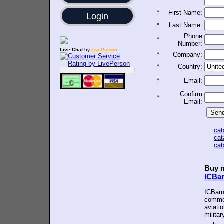
*
First Name:
Login
*
Last Name:
Phone
*
Number:
Live Chat
by
LivePerson
*
Company:
*
Country:
*
Email:
Confirm
*
Email:
ca
ca
ca
Buy m
ICBa
ICBarn
common
aviatio
militar