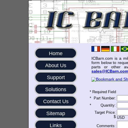
Home
ICBarn.com is a mili
form below to reque
About Us
parts or other av
sales@ICBarn.co
Support
Solutions
*
Required Field
*
Part Number:
Contact Us
*
Quantity:
Target Price:
Sitemap
$
USD
Links
Comments: