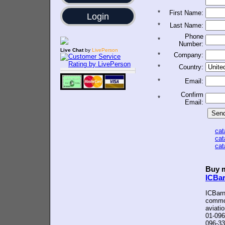
*
First Name:
Login
*
Last Name:
Phone
*
Number:
Live Chat
by
LivePerson
*
Company:
*
Country:
*
Email:
Confirm
*
Email:
ca
ca
ca
Buy m
ICBa
ICBarn
common
aviati
01-096
096-33