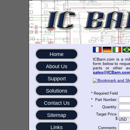
Home
ICBarn.com is a mili
form below to reque
About Us
parts or other av
sales@ICBarn.co
Support
Solutions
*
Required Field
*
Part Number:
Contact Us
*
Quantity:
Target Price:
Sitemap
$
USD
Links
Comments: