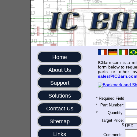
Home
ICBarn.com is a mili
form below to reque
About Us
parts or other av
sales@ICBarn.co
Support
Solutions
*
Required Field
*
Part Number:
Contact Us
*
Quantity:
Target Price:
Sitemap
$
USD
Links
Comments: