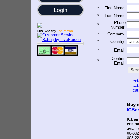
*
First Name:
Login
*
Last Name:
Phone
*
Number:
Live Chat
by
LivePerson
*
Company:
*
Country:
*
Email:
Confirm
*
Email:
ca
ca
ca
Buy m
ICBa
ICBarn
common
aviati
00-802
803-22