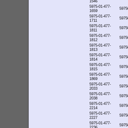
1546
5975-01-477-
5975
1659
5975-01-477-
5975
1711
5975-01-477-
5975
1811
5975-01-477-
5975
1812
5975-01-477-
5975
1813
5975-01-477-
5975
1814
5975-01-477-
5975
1815
5975-01-477-
5975
1869
5975-01-477-
5975
2033
5975-01-477-
5975
2038
5975-01-477-
5975
2214
5975-01-477-
5975
2227
5975-01-477-
5975
2236