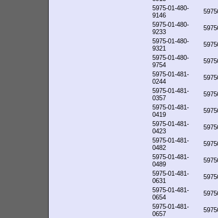
5975-01-480-
5975
9146
5975-01-480-
5975
9233
5975-01-480-
5975
9321
5975-01-480-
5975
9754
5975-01-481-
5975
0244
5975-01-481-
5975
0357
5975-01-481-
5975
0419
5975-01-481-
5975
0423
5975-01-481-
5975
0482
5975-01-481-
5975
0489
5975-01-481-
5975
0631
5975-01-481-
5975
0654
5975-01-481-
5975
0657