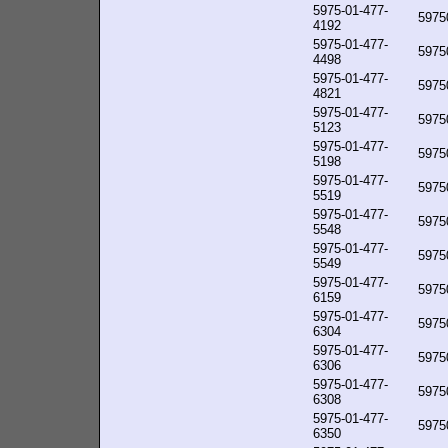
5975-01-477-
5975
4192
5975-01-477-
5975
4498
5975-01-477-
5975
4821
5975-01-477-
5975
5123
5975-01-477-
5975
5198
5975-01-477-
5975
5519
5975-01-477-
5975
5548
5975-01-477-
5975
5549
5975-01-477-
5975
6159
5975-01-477-
5975
6304
5975-01-477-
5975
6306
5975-01-477-
5975
6308
5975-01-477-
5975
6350