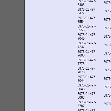
5975-01-477-
5975
6405
5975-01-477-
5975
6477
5975-01-477-
5975
6554
5975-01-477-
5975
6555
5975-01-477-
5975
7049
5975-01-477-
5975
7237
5975-01-477-
5975
7608
5975-01-477-
5975
7775
5975-01-477-
5975
7873
5975-01-477-
5975
8044
5975-01-477-
5975
8048
5975-01-477-
5975
8063
5975-01-477-
5975
8787
5975-01-477-