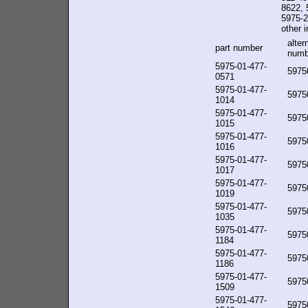
8622, 
5975-2
other i
alter
part number
numb
5975-01-477-
5975
0571
5975-01-477-
5975
1014
5975-01-477-
5975
1015
5975-01-477-
5975
1016
5975-01-477-
5975
1017
5975-01-477-
5975
1019
5975-01-477-
5975
1035
5975-01-477-
5975
1184
5975-01-477-
5975
1186
5975-01-477-
5975
1509
5975-01-477-
5975