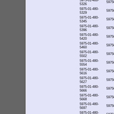
5975-01-480-
5975
5326
5975-01-480-
5975
5329
5975-01-480-
5975
5345
5975-01-480-
5975
5396
5975-01-480-
5975
5420
5975-01-480-
5975
5460
5975-01-480-
5975
5502
5975-01-480-
5975
5554
5975-01-480-
5975
5616
5975-01-480-
5975
5627
5975-01-480-
5975
5666
5975-01-480-
5975
5668
5975-01-480-
5975
5697
5975-01-480-