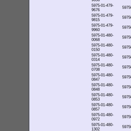
5975-01-479-
5975
9676
5975-01-479-
5975
9815
5975-01-479-
5975
9960
5975-01-480-
5975
0068
5975-01-480-
5975
0150
5975-01-480-
5975
0314
5975-01-480-
5975
0708
5975-01-480-
5975
0847
5975-01-480-
5975
0848
5975-01-480-
5975
0853
5975-01-480-
5975
0857
5975-01-480-
5975
0972
5975-01-480-
5975
1302