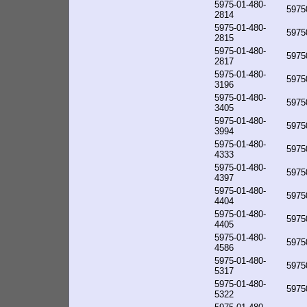
5975-01-480-
5975
2814
5975-01-480-
5975
2815
5975-01-480-
5975
2817
5975-01-480-
5975
3196
5975-01-480-
5975
3405
5975-01-480-
5975
3994
5975-01-480-
5975
4333
5975-01-480-
5975
4397
5975-01-480-
5975
4404
5975-01-480-
5975
4405
5975-01-480-
5975
4586
5975-01-480-
5975
5317
5975-01-480-
5975
5322