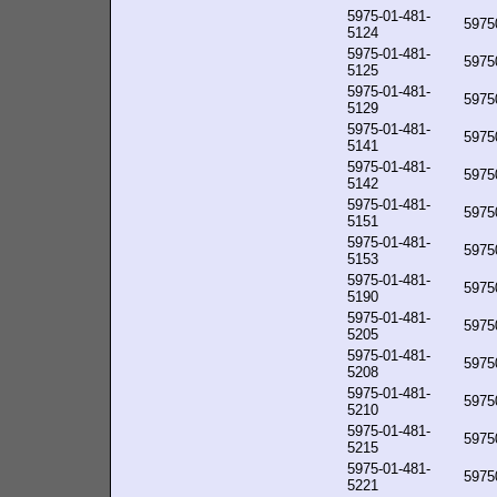
5975-01-481-
5975
5124
5975-01-481-
5975
5125
5975-01-481-
5975
5129
5975-01-481-
5975
5141
5975-01-481-
5975
5142
5975-01-481-
5975
5151
5975-01-481-
5975
5153
5975-01-481-
5975
5190
5975-01-481-
5975
5205
5975-01-481-
5975
5208
5975-01-481-
5975
5210
5975-01-481-
5975
5215
5975-01-481-
5975
5221