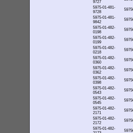
9727
5975-01-481-
5975
9728
5975-01-481-
5975
9842
5975-01-482-
5975
0198
5975-01-482-
5975
0199
5975-01-482-
5975
0218
5975-01-482-
5975
0360
5975-01-482-
5975
0362
5975-01-482-
5975
0398
5975-01-482-
5975
0543
5975-01-482-
5975
0545
5975-01-482-
5975
2171
5975-01-482-
5975
2172
5975-01-482-
5975
2173