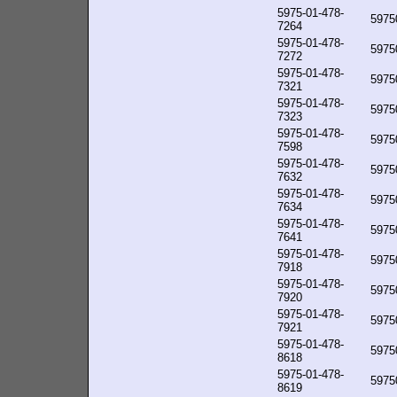
5975-01-478-
5975
7264
5975-01-478-
5975
7272
5975-01-478-
5975
7321
5975-01-478-
5975
7323
5975-01-478-
5975
7598
5975-01-478-
5975
7632
5975-01-478-
5975
7634
5975-01-478-
5975
7641
5975-01-478-
5975
7918
5975-01-478-
5975
7920
5975-01-478-
5975
7921
5975-01-478-
5975
8618
5975-01-478-
5975
8619