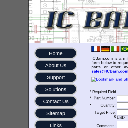
Home
ICBarn.com is a mili
form below to reque
About Us
parts or other av
sales@ICBarn.co
Support
Solutions
*
Required Field
*
Part Number:
Contact Us
*
Quantity:
Target Price:
Sitemap
$
USD
Links
Comments: