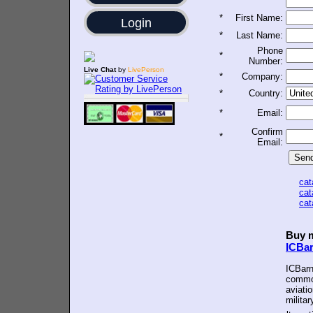
*
First Name:
Login
*
Last Name:
Phone
*
Number:
Live Chat
by
LivePerson
*
Company:
*
Country:
*
Email:
Confirm
*
Email:
ca
ca
ca
Buy m
ICBa
ICBarn
common
aviatio
militar