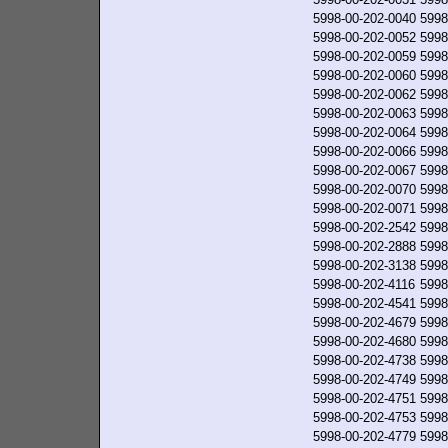
5998-00-202-0040
5998
5998-00-202-0052
5998
5998-00-202-0059
5998
5998-00-202-0060
5998
5998-00-202-0062
5998
5998-00-202-0063
5998
5998-00-202-0064
5998
5998-00-202-0066
5998
5998-00-202-0067
5998
5998-00-202-0070
5998
5998-00-202-0071
5998
5998-00-202-2542
5998
5998-00-202-2888
5998
5998-00-202-3138
5998
5998-00-202-4116
5998
5998-00-202-4541
5998
5998-00-202-4679
5998
5998-00-202-4680
5998
5998-00-202-4738
5998
5998-00-202-4749
5998
5998-00-202-4751
5998
5998-00-202-4753
5998
5998-00-202-4779
5998