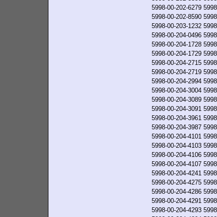
5998-00-202-6279
5998
5998-00-202-8590
5998
5998-00-203-1232
5998
5998-00-204-0496
5998
5998-00-204-1728
5998
5998-00-204-1729
5998
5998-00-204-2715
5998
5998-00-204-2719
5998
5998-00-204-2994
5998
5998-00-204-3004
5998
5998-00-204-3089
5998
5998-00-204-3091
5998
5998-00-204-3961
5998
5998-00-204-3987
5998
5998-00-204-4101
5998
5998-00-204-4103
5998
5998-00-204-4106
5998
5998-00-204-4107
5998
5998-00-204-4241
5998
5998-00-204-4275
5998
5998-00-204-4286
5998
5998-00-204-4291
5998
5998-00-204-4293
5998