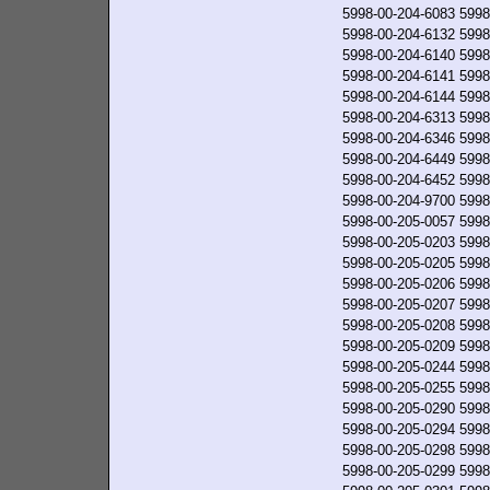
5998-00-204-6083
5998
5998-00-204-6132
5998
5998-00-204-6140
5998
5998-00-204-6141
5998
5998-00-204-6144
5998
5998-00-204-6313
5998
5998-00-204-6346
5998
5998-00-204-6449
5998
5998-00-204-6452
5998
5998-00-204-9700
5998
5998-00-205-0057
5998
5998-00-205-0203
5998
5998-00-205-0205
5998
5998-00-205-0206
5998
5998-00-205-0207
5998
5998-00-205-0208
5998
5998-00-205-0209
5998
5998-00-205-0244
5998
5998-00-205-0255
5998
5998-00-205-0290
5998
5998-00-205-0294
5998
5998-00-205-0298
5998
5998-00-205-0299
5998