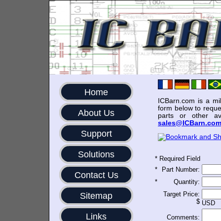
Home
ICBarn.com is a mili
form below to reque
About Us
parts or other av
sales@ICBarn.co
Support
Solutions
*
Required Field
*
Part Number:
Contact Us
*
Quantity:
Target Price:
Sitemap
$
USD
Links
Comments: