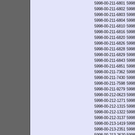
5998-00-211-6801
5998
5998-00-211-6802
5998
5998-00-211-6803
5998
5998-00-211-6804
5998
5998-00-211-6810
5998
5998-00-211-6816
5998
5998-00-211-6820
5998
5998-00-211-6826
5998
5998-00-211-6828
5998
5998-00-211-6829
5998
5998-00-211-6843
5998
5998-00-211-6851
5998
5998-00-211-7362
5998
5998-00-211-7430
5998
5998-00-211-7598
5998
5998-00-211-9279
5998
5998-00-212-0623
5998
5998-00-212-1271
5998
5998-00-212-1315
5998
5998-00-212-1322
5998
5998-00-212-3137
5998
5998-00-213-1419
5998
5998-00-213-2351
5998
5998-00-213-2620
5998