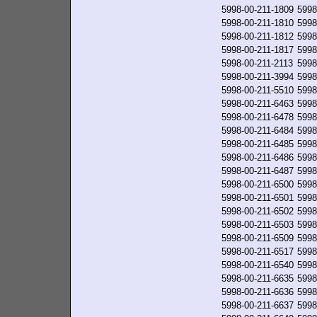
5998-00-211-1809
5998
5998-00-211-1810
5998
5998-00-211-1812
5998
5998-00-211-1817
5998
5998-00-211-2113
5998
5998-00-211-3994
5998
5998-00-211-5510
5998
5998-00-211-6463
5998
5998-00-211-6478
5998
5998-00-211-6484
5998
5998-00-211-6485
5998
5998-00-211-6486
5998
5998-00-211-6487
5998
5998-00-211-6500
5998
5998-00-211-6501
5998
5998-00-211-6502
5998
5998-00-211-6503
5998
5998-00-211-6509
5998
5998-00-211-6517
5998
5998-00-211-6540
5998
5998-00-211-6635
5998
5998-00-211-6636
5998
5998-00-211-6637
5998