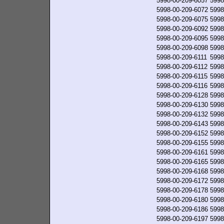
5998-00-209-6057
5998
5998-00-209-6072
5998
5998-00-209-6075
5998
5998-00-209-6092
5998
5998-00-209-6095
5998
5998-00-209-6098
5998
5998-00-209-6111
5998
5998-00-209-6112
5998
5998-00-209-6115
5998
5998-00-209-6116
5998
5998-00-209-6128
5998
5998-00-209-6130
5998
5998-00-209-6132
5998
5998-00-209-6143
5998
5998-00-209-6152
5998
5998-00-209-6155
5998
5998-00-209-6161
5998
5998-00-209-6165
5998
5998-00-209-6168
5998
5998-00-209-6172
5998
5998-00-209-6178
5998
5998-00-209-6180
5998
5998-00-209-6186
5998
5998-00-209-6197
5998