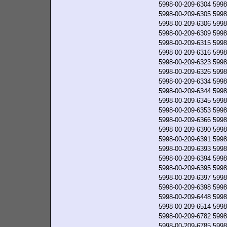
5998-00-209-6304
5998
5998-00-209-6305
5998
5998-00-209-6306
5998
5998-00-209-6309
5998
5998-00-209-6315
5998
5998-00-209-6316
5998
5998-00-209-6323
5998
5998-00-209-6326
5998
5998-00-209-6334
5998
5998-00-209-6344
5998
5998-00-209-6345
5998
5998-00-209-6353
5998
5998-00-209-6366
5998
5998-00-209-6390
5998
5998-00-209-6391
5998
5998-00-209-6393
5998
5998-00-209-6394
5998
5998-00-209-6395
5998
5998-00-209-6397
5998
5998-00-209-6398
5998
5998-00-209-6448
5998
5998-00-209-6514
5998
5998-00-209-6782
5998
5998-00-209-6785
5998