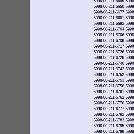
5998-00-211-6649
5998
5998-00-211-6650
5998
5998-00-211-6677
5998
5998-00-211-6681
5998
5998-00-211-6693
5998
5998-00-211-6704
5998
5998-00-211-6706
5998
5998-00-211-6709
5998
5998-00-211-6717
5998
5998-00-211-6726
5998
5998-00-211-6728
5998
5998-00-211-6740
5998
5998-00-211-6742
5998
5998-00-211-6752
5998
5998-00-211-6753
5998
5998-00-211-6756
5998
5998-00-211-6761
5998
5998-00-211-6762
5998
5998-00-211-6770
5998
5998-00-211-6777
5998
5998-00-211-6782
5998
5998-00-211-6783
5998
5998-00-211-6795
5998
5998-00-211-6799
5998