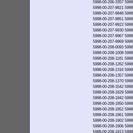
5998-00-206-3357
5998
5998-00-207-9821
5998
5998-00-207-9848
5998
5998-00-207-9851
5998
5998-00-207-9922
5998
5998-00-207-9930
5998
5998-00-207-9967
5998
5998-00-207-9969
5998
5998-00-208-0093
5998
5998-00-208-1008
5998
5998-00-208-1181
5998
5998-00-208-1262
5998
5998-00-208-1316
5998
5998-00-208-1357
5998
5998-00-208-1370
5998
5998-00-208-1542
5998
5998-00-208-1829
5998
5998-00-208-1842
5998
5998-00-208-1850
5998
5998-00-208-1852
5998
5998-00-208-1861
5998
5998-00-208-1902
5998
5998-00-208-1906
5998
5998-00-208-1913
5998