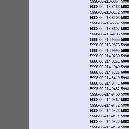
5998-00-213-8064
5998
5998-00-213-8163
5998
5998-00-213-8172
5998
5998-00-213-8203
5998
5998-00-213-8632
5998
5998-00-213-8697
5998
5998-00-213-9203
5998
5998-00-213-9555
5998
5998-00-213-9873
5998
5998-00-213-9995
5998
5998-00-214-0250
5998
5998-00-214-0251
5998
5998-00-214-1049
5998
5998-00-214-6325
5998
5998-00-214-8419
5998
5998-00-214-8441
5998
5998-00-214-9452
5998
5998-00-214-9463
5998
5998-00-214-9467
5998
5998-00-214-9472
5998
5998-00-214-9473
5998
5998-00-214-9474
5998
5998-00-214-9477
5998
5998-00-214-9479
5998