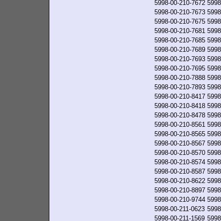
5998-00-210-7672
5998
5998-00-210-7673
5998
5998-00-210-7675
5998
5998-00-210-7681
5998
5998-00-210-7685
5998
5998-00-210-7689
5998
5998-00-210-7693
5998
5998-00-210-7695
5998
5998-00-210-7888
5998
5998-00-210-7893
5998
5998-00-210-8417
5998
5998-00-210-8418
5998
5998-00-210-8478
5998
5998-00-210-8561
5998
5998-00-210-8565
5998
5998-00-210-8567
5998
5998-00-210-8570
5998
5998-00-210-8574
5998
5998-00-210-8587
5998
5998-00-210-8622
5998
5998-00-210-8897
5998
5998-00-210-9744
5998
5998-00-211-0623
5998
5998-00-211-1569
5998