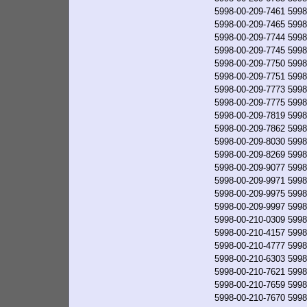
5998-00-209-7461
5998
5998-00-209-7465
5998
5998-00-209-7744
5998
5998-00-209-7745
5998
5998-00-209-7750
5998
5998-00-209-7751
5998
5998-00-209-7773
5998
5998-00-209-7775
5998
5998-00-209-7819
5998
5998-00-209-7862
5998
5998-00-209-8030
5998
5998-00-209-8269
5998
5998-00-209-9077
5998
5998-00-209-9971
5998
5998-00-209-9975
5998
5998-00-209-9997
5998
5998-00-210-0309
5998
5998-00-210-4157
5998
5998-00-210-4777
5998
5998-00-210-6303
5998
5998-00-210-7621
5998
5998-00-210-7659
5998
5998-00-210-7670
5998