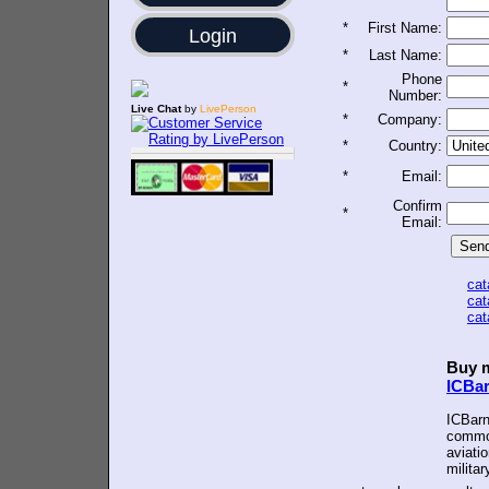
*
First Name:
Login
*
Last Name:
Phone
*
Number:
Live Chat
by
LivePerson
*
Company:
*
Country:
*
Email:
Confirm
*
Email:
ca
ca
ca
Buy m
ICBa
ICBarn
common
aviatio
militar