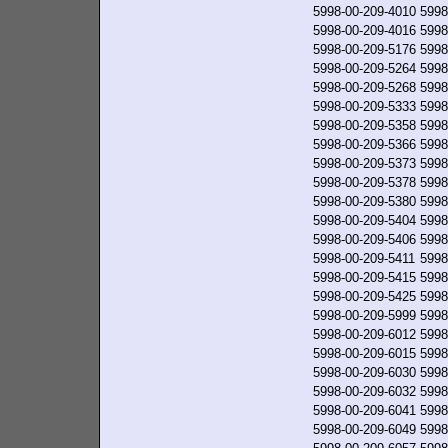
5998-00-209-4010
5998
5998-00-209-4016
5998
5998-00-209-5176
5998
5998-00-209-5264
5998
5998-00-209-5268
5998
5998-00-209-5333
5998
5998-00-209-5358
5998
5998-00-209-5366
5998
5998-00-209-5373
5998
5998-00-209-5378
5998
5998-00-209-5380
5998
5998-00-209-5404
5998
5998-00-209-5406
5998
5998-00-209-5411
5998
5998-00-209-5415
5998
5998-00-209-5425
5998
5998-00-209-5999
5998
5998-00-209-6012
5998
5998-00-209-6015
5998
5998-00-209-6030
5998
5998-00-209-6032
5998
5998-00-209-6041
5998
5998-00-209-6049
5998