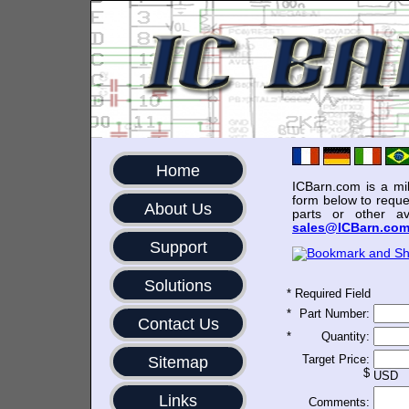
Home
ICBarn.com is a mili
form below to reque
About Us
parts or other av
sales@ICBarn.co
Support
Solutions
*
Required Field
*
Part Number:
Contact Us
*
Quantity:
Target Price:
Sitemap
$
USD
Links
Comments: