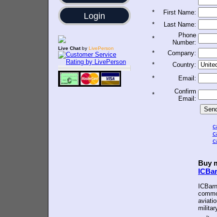
*
First Name:
Login
*
Last Name:
Phone
*
Number:
Live Chat
by
LivePerson
*
Company:
*
Country:
*
Email:
Confirm
*
Email:
c
c
c
Buy m
ICBa
ICBarn
common
aviatio
militar