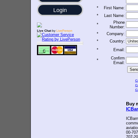
*
First Name:
Login
*
Last Name:
Phone
*
Number:
Live Chat
by
LivePerson
*
Company:
*
Country:
*
Email:
Confirm
*
Email:
c
c
c
Buy m
ICBa
ICBarn
common
aviati
00-707
707-20