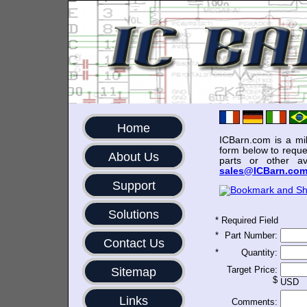
Home
ICBarn.com is a mili
form below to reque
About Us
parts or other av
sales@ICBarn.co
Support
Solutions
*
Required Field
*
Part Number:
Contact Us
*
Quantity:
Target Price:
Sitemap
$
USD
Links
Comments: