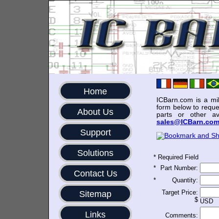
Home
ICBarn.com is a mili
form below to reque
About Us
parts or other av
sales@ICBarn.co
Support
Solutions
*
Required Field
*
Part Number:
Contact Us
*
Quantity:
Target Price:
Sitemap
$
USD
Links
Comments: