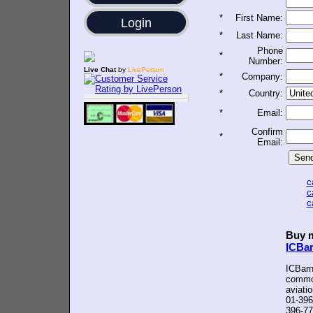
*
First Name:
Login
*
Last Name:
Phone
*
Number:
Live Chat
by
LivePerson
*
Company:
*
Country:
*
Email:
Confirm
*
Email:
c
c
c
Buy m
ICBa
ICBarn
common
aviati
01-396
396-77