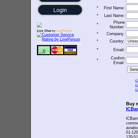
*
First Name:
Login
*
Last Name:
Phone
*
Number:
Live Chat
by
LivePerson
*
Company:
*
Country:
*
Email:
Confirm
*
Email:
c
c
c
Buy m
ICBa
ICBarn
common
aviati
01-120
120-51