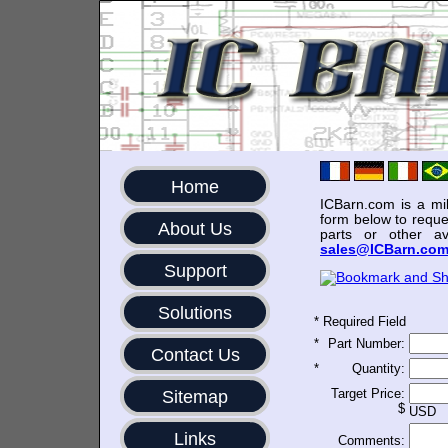
Home
ICBarn.com is a mili
form below to reque
About Us
parts or other av
sales@ICBarn.co
Support
Solutions
*
Required Field
*
Part Number:
Contact Us
*
Quantity:
Target Price:
Sitemap
$
USD
Links
Comments: