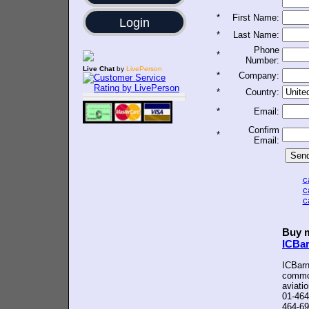
*
First Name:
Login
*
Last Name:
Phone
*
Number:
Live Chat
by
LivePerson
*
Company:
*
Country:
*
Email:
Confirm
*
Email:
c
c
c
Buy m
ICBa
ICBarn
common
aviati
01-464
464-69