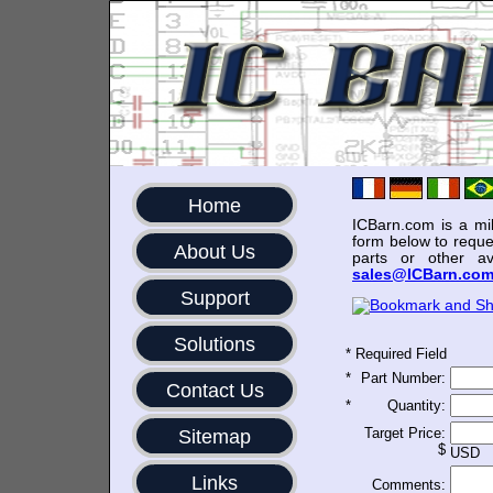
Home
ICBarn.com is a mili
form below to reque
About Us
parts or other av
sales@ICBarn.co
Support
Solutions
*
Required Field
*
Part Number:
Contact Us
*
Quantity:
Target Price:
Sitemap
$
USD
Links
Comments: