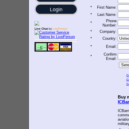
*
First Name:
Login
*
Last Name:
Phone
*
Number:
Live Chat
by
LivePerson
*
Company:
*
Country:
*
Email:
Confirm
*
Email:
c
c
c
Buy m
ICBa
ICBarn
common
aviatio
militar