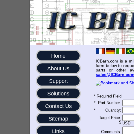
Home
ICBarn.com is a mili
form below to reque
About Us
parts or other av
sales@ICBarn.co
Support
Solutions
*
Required Field
*
Part Number:
Contact Us
*
Quantity:
Target Price:
Sitemap
$
USD
Links
Comments: