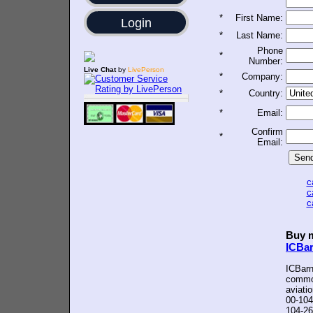
*
First Name:
Login
*
Last Name:
Phone
*
Number:
Live Chat
by
LivePerson
*
Company:
*
Country:
*
Email:
Confirm
*
Email:
c
c
c
Buy m
ICBa
ICBarn
common
aviati
00-104
104-26