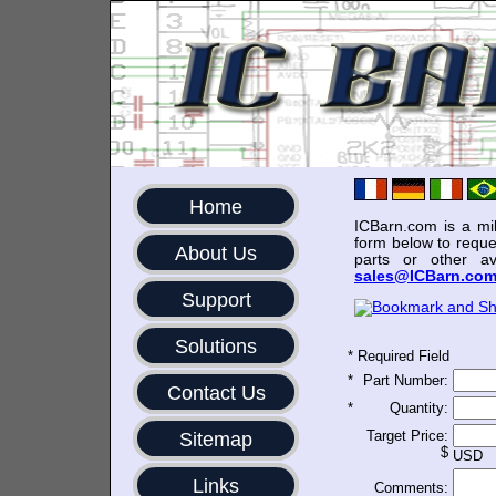
Home
ICBarn.com is a mili
form below to reque
About Us
parts or other av
sales@ICBarn.co
Support
Solutions
*
Required Field
*
Part Number:
Contact Us
*
Quantity:
Target Price:
Sitemap
$
USD
Links
Comments: