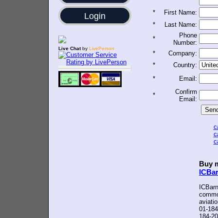
*
First Name:
Login
*
Last Name:
Phone
*
Number:
Live Chat
by
LivePerson
*
Company:
*
Country:
*
Email:
Confirm
*
Email:
c
c
c
Buy m
ICBa
ICBarn
common
aviati
01-184
184-20