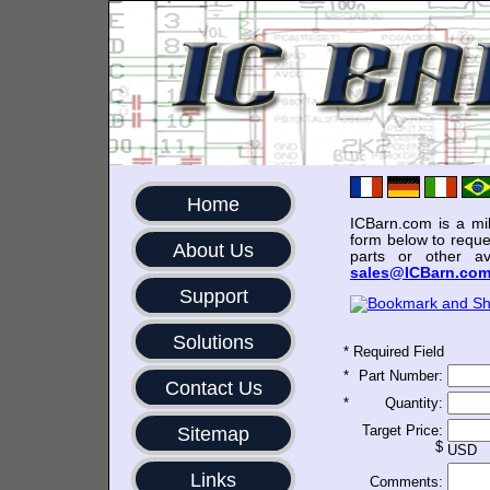
Home
ICBarn.com is a mili
form below to reque
About Us
parts or other av
sales@ICBarn.co
Support
Solutions
*
Required Field
*
Part Number:
Contact Us
*
Quantity:
Target Price:
Sitemap
$
USD
Links
Comments: