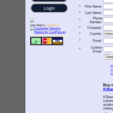
*
First Name:
Login
*
Last Name:
Phone
*
Number:
Live Chat
by
LivePerson
*
Company:
*
Country:
*
Email:
Confirm
*
Email:
c
c
c
Buy m
ICBa
ICBarn
common
aviatio
militar