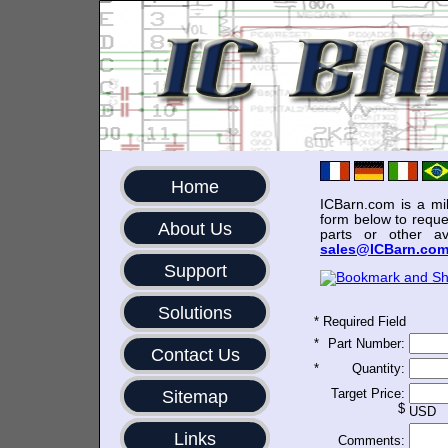
Home
ICBarn.com is a mili
form below to reque
About Us
parts or other av
sales@ICBarn.co
Support
Solutions
*
Required Field
*
Part Number:
Contact Us
*
Quantity:
Target Price:
Sitemap
$
USD
Links
Comments: