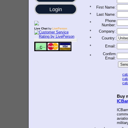
*
First Name:
Login
*
Last Name:
Phone
*
Number:
Live Chat
by
LivePerson
*
Company:
*
Country:
*
Email:
Confirm
*
Email:
ca
ca
ca
Buy m
ICBa
ICBarn
common
aviatio
militar