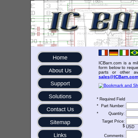
Home
ICBarn.com is a mili
form below to reque
About Us
parts or other av
sales@ICBarn.co
Support
Solutions
*
Required Field
*
Part Number:
Contact Us
*
Quantity:
Target Price:
Sitemap
$
USD
Links
Comments: