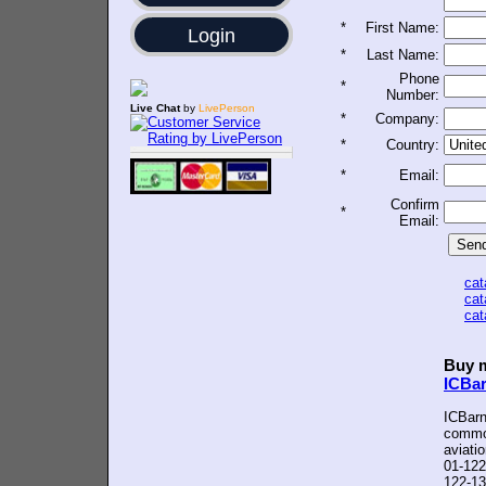
*
First Name:
Login
*
Last Name:
Phone
*
Number:
Live Chat
by
LivePerson
*
Company:
*
Country:
*
Email:
Confirm
*
Email:
ca
ca
ca
Buy m
ICBa
ICBarn
common
aviati
01-122
122-13