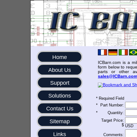
Home
ICBarn.com is a mili
form below to reque
About Us
parts or other av
sales@ICBarn.co
Support
Solutions
*
Required Field
*
Part Number:
Contact Us
*
Quantity:
Target Price:
Sitemap
$
USD
Links
Comments: