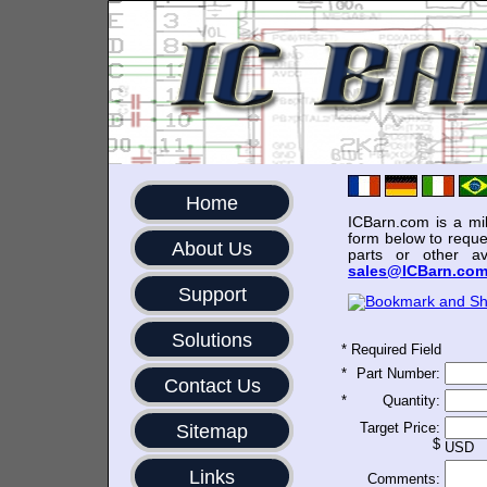
Home
ICBarn.com is a mili
form below to reque
About Us
parts or other av
sales@ICBarn.co
Support
Solutions
*
Required Field
*
Part Number:
Contact Us
*
Quantity:
Target Price:
Sitemap
$
USD
Links
Comments: