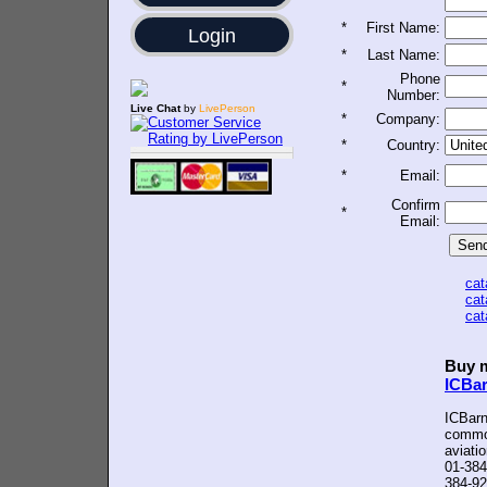
*
First Name:
Login
*
Last Name:
Phone
*
Number:
Live Chat
by
LivePerson
*
Company:
*
Country:
*
Email:
Confirm
*
Email:
ca
ca
ca
Buy m
ICBa
ICBarn
common
aviati
01-384
384-92