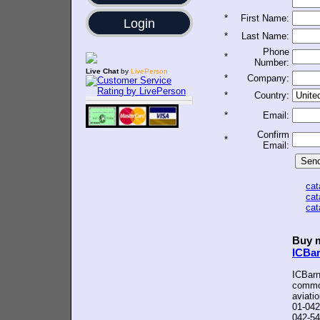
*
First Name:
Login
*
Last Name:
Phone
*
Number:
Live Chat
by
LivePerson
*
Company:
*
Country:
*
Email:
Confirm
*
Email:
ca
ca
ca
Buy m
ICBa
ICBarn
common
aviati
01-042
042-54