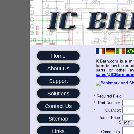
Home
ICBarn.com is a mili
form below to reque
About Us
parts or other av
sales@ICBarn.co
Support
Solutions
*
Required Field
*
Part Number:
Contact Us
*
Quantity:
Target Price:
Sitemap
$
USD
Links
Comments: