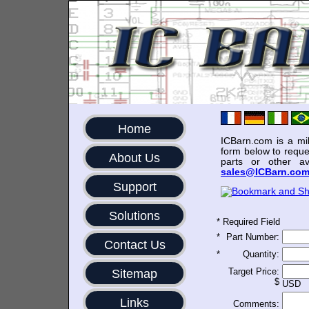
Home
ICBarn.com is a mili
form below to reque
About Us
parts or other av
sales@ICBarn.co
Support
Solutions
*
Required Field
*
Part Number:
Contact Us
*
Quantity:
Target Price:
Sitemap
$
USD
Links
Comments: