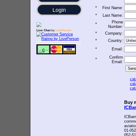
*
First Name:
Login
*
Last Name:
Phone
*
Number:
Live Chat
by
LivePerson
*
Company:
*
Country:
*
Email:
Confirm
*
Email:
ca
ca
ca
Buy m
ICBa
ICBarn
common
aviati
01-052
052-51