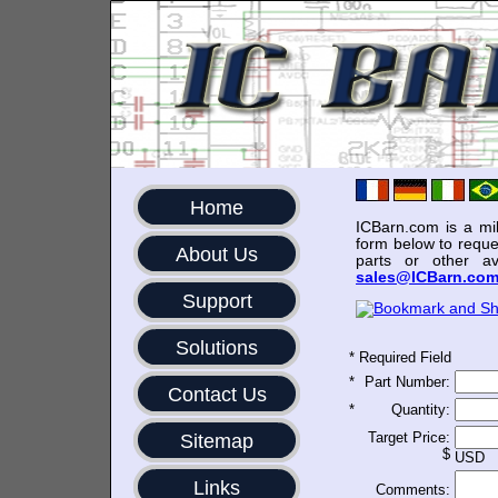
Home
ICBarn.com is a mili
form below to reque
About Us
parts or other av
sales@ICBarn.co
Support
Solutions
*
Required Field
*
Part Number:
Contact Us
*
Quantity:
Target Price:
Sitemap
$
USD
Links
Comments: