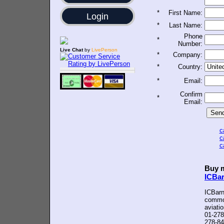
*
First Name:
Login
*
Last Name:
Phone
*
Number:
Live Chat
by
LivePerson
*
Company:
*
Country:
*
Email:
Confirm
*
Email:
c
c
c
Buy m
ICBa
ICBarn
common
aviati
01-278
278-84