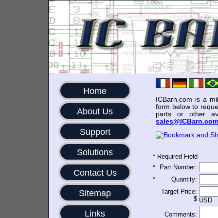
Home
ICBarn.com is a mili
form below to reque
About Us
parts or other av
sales@ICBarn.co
Support
Solutions
*
Required Field
*
Part Number:
Contact Us
*
Quantity:
Target Price:
Sitemap
$
USD
Links
Comments: