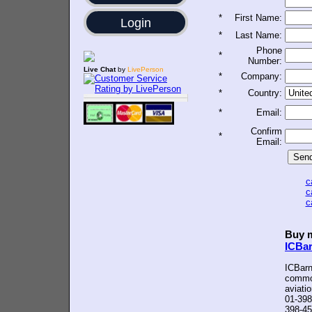
*
First Name:
Login
*
Last Name:
Phone
*
Number:
Live Chat
by
LivePerson
*
Company:
*
Country:
*
Email:
Confirm
*
Email:
c
c
c
Buy m
ICBa
ICBarn
common
aviati
01-398
398-45